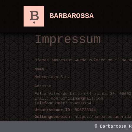
Saltar
al
BARBAROSSA
contenido
Impressum
Dieses Impressum wurde zuletzt am 12 de A
Name
Mobruplaza S.L.
Adresse
Félix Valverde Lillo nº4 planta 3ª. 06800
Email:
mobruoficina@gmail.com
Telefonnummer: 924903154
Umsatzsteuer-ID:
B06723944
Geltungsbereich:
https://barbarossamerida
© Barbarossa 