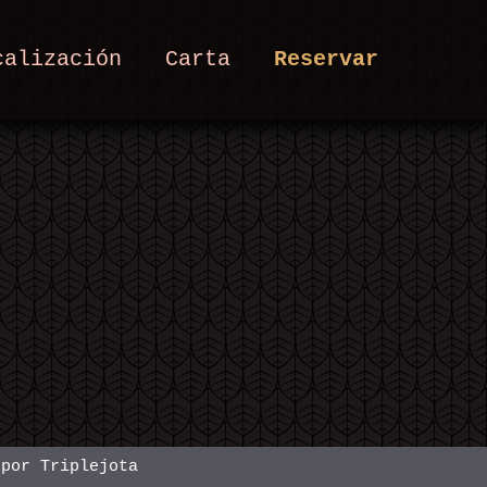
calización
Carta
Reservar
o por
Triplejota